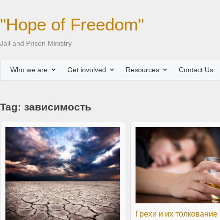
"Hope of Freedom"
Jail and Prison Ministry
Who we are
Get involved
Resources
Contact Us
Tag: зависимость
Грехи и их толкование