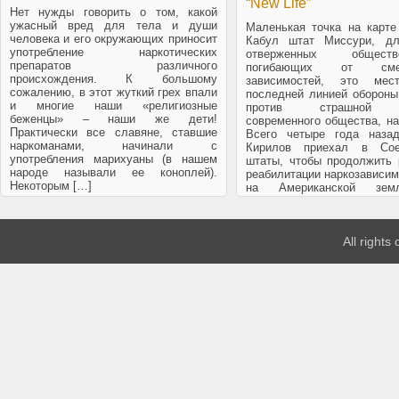
“New Life”
Нет нужды говорить о том, какой
ужасный вред для тела и души
Маленькая точка на карте
человека и его окружающих приносит
Кабул штат Миссури, дл
употребление наркотических
отверженных обще
препаратов различного
погибающих от смер
происхождения. К большому
зависимостей, это мес
сожалению, в этот жуткий грех впали
последней линией обороны
и многие наши «религиозные
против страшной 
беженцы» – наши же дети!
современного общества, на
Практически все славяне, ставшие
Всего четыре года наза
наркоманами, начинали с
Кирилов приехал в Сое
употребления марихуаны (в нашем
штаты, чтобы продолжить 
народе называли ее коноплей).
реабилитации наркозависи
Некоторым […]
на Американской зем
поддержки нескольких с
[…]
All rights