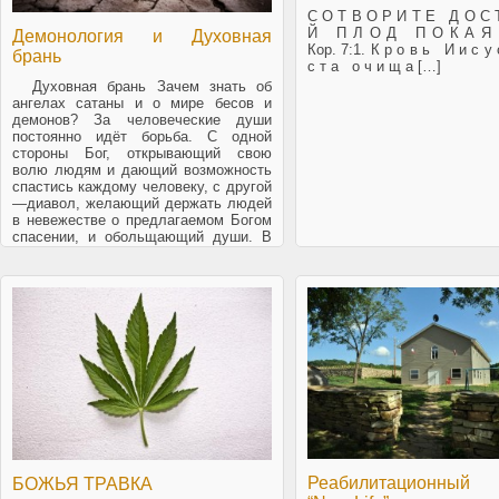
С О Т В О Р И Т Е Д О С 
Й П Л О Д П О К А Я Н
Демонология и Духовная
Кор. 7:1. К р о в ь И и с у
брань
с т а о ч и щ а […]
Духовная брань Зачем знать об
ангелах сатаны и о мире бесов и
демонов? За человеческие души
постоянно идёт борьба. С одной
стороны Бог, открывающий свою
волю людям и дающий возможность
спастись каждому человеку, с другой
—диавол, желающий держать людей
в невежестве о предлагаемом Богом
спасении, и обольщающий души. В
Писаниях Ветхого завета слово
диавол употребляется […]
Реабилитационный
БОЖЬЯ ТРАВКА