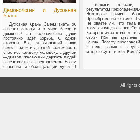
Болезни Болезни, я
результатом грехопаденияБ
Демонология и Духовная
Некоторые причины боле
брань
Пренебрежение о теле. 1Ко
Не знаете ли, что тела 
Духовная брань Зачем знать об
храм живущего в вас Свят
ангелах сатаны и о мире бесов и
Которого имеете вы от Бог
демонов? За человеческие души
свои? Ибо вы куплены [
постоянно идёт борьба. С одной
ценою. Посему прославляй
стороны Бог, открывающий свою
в телах ваших и в душа
волю людям и дающий возможность
которые суть Божии. Кол.2:
спастись каждому человеку, с другой
—диавол, желающий держать людей
в невежестве о предлагаемом Богом
спасении, и обольщающий души. В
Писаниях Ветхого завета слово
диавол употребляется […]
All rights