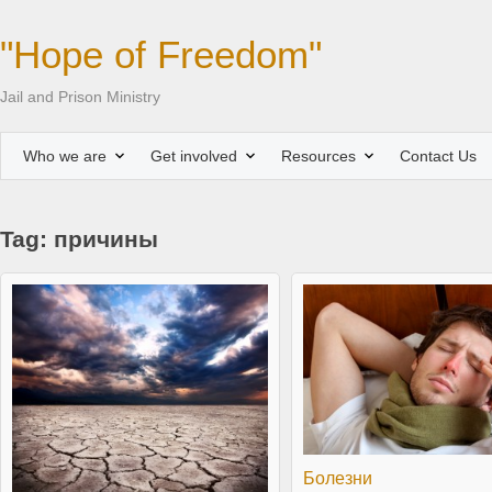
"Hope of Freedom"
Jail and Prison Ministry
Who we are
Get involved
Resources
Contact Us
Tag: причины
Болезни