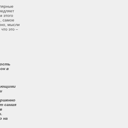
ллярные
медляет
м этого
, самое
йно, мысли
что это –
мость
он в
жающими
ли
ершенно
ет самая
в
.
о на