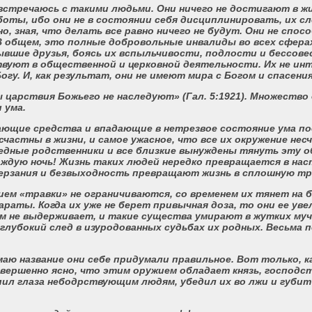
встречаюсь с такими людьми. Они ничего не достигают в жи
боты, ибо они не в состоянии себя дисциплинировать, их сл
, зная, что делать все равно ничего не будут. Они не спо
В общем, это полные добровольные инвалиды во всех сферах
ывшие друзья, боясь их вспыльчивости, подлости и бессов
ствуют в общественной и церковной деятельности. Их не ин
гу. И, как результат, они не имеют мира с Богом и спасения
 царствия Божьего не наследуют» (Гал. 5:1921). Множество
 ума.
ющие средства и впадающие в нетрезвое состояние ума п
частны в жизни, и самое ужасное, что все их окружение нес
едные родственники и все близкие вынуждены тянуть эту о
аждую ночь! Жизнь таких людей нередко превращается в на
 терзания и безвыходность превращают жизнь в сплошную т
ением «травки» не ограничиваются, со временем их тянет на 
аты. Когда их уже не берет привычная доза, то они ее ув
зм не выдерживает, и такие существа умирают в жутких му
глубокий след в изуродованных судьбах их родных. Весьма 
маю название они себе придумали правильное. Вот только, к
вершенно ясно, что этим оружием обладает князь, господ
епил глаза небодрствующим людям, убедил их во лжи и губит