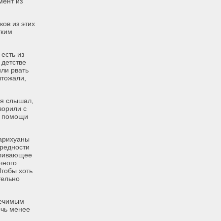
мент из
ов из этих
тким
 есть из
 детстве
или рвать
чтожали,
 я слышал,
ворили с
и помощи
марихуаны
вредности
боливающее
чного
Чтобы хоть
тельно
лечимым
очь менее