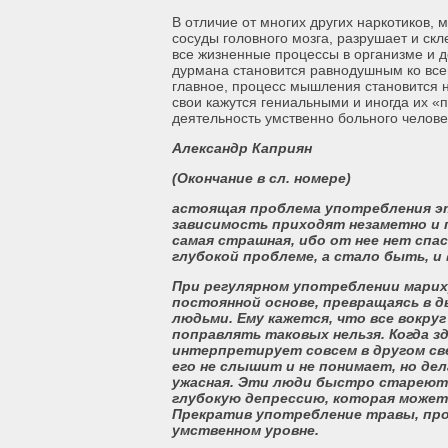
В отличие от многих других наркотиков, 
сосуды головного мозга, разрушает и ск
все жизненные процессы в организме и 
дурмана становится равнодушным ко все
главное, процесс мышления становится н
свои кажутся гениальными и иногда их «п
деятельность умственно больного человек
Александр Каприян
(Окончание в сл. номере)
астоящая проблема употребления эт
зависимость приходят незаметно и п
самая страшная, ибо от нее нет спас
глубокой проблеме, а стало быть, и 
При регулярном употреблении марих
постоянной основе, превращаясь в 
людьми. Ему кажется, что все вокруг
поправлять таковых нельзя. Когда з
интерпретирует совсем в другом св
его не слышит и не понимает, но де
ужасная. Эти люди быстро стареют 
глубокую депрессию, которая может 
Прекратив употребление травы, про
умственном уровне.