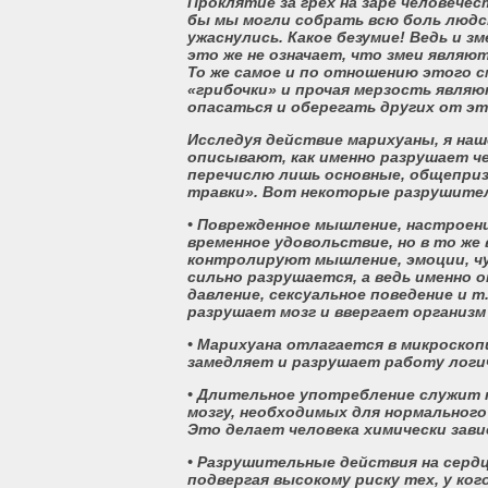
Проклятие за грех на заре человечес
бы мы могли собрать всю боль людск
ужаснулись. Какое безумие! Ведь и 
это же не означает, что змеи являю
То же самое и по отношению этого с
«грибочки» и прочая мерзость являю
опасаться и оберегать других от эт
Исследуя действие марихуаны, я наш
описывают, как именно разрушает ч
перечислю лишь основные, общепри
травки». Вот некоторые разрушител
• Поврежденное мышление, настроен
временное удовольствие, но в то же
контролируют мышление, эмоции, чу
сильно разрушается, а ведь именно 
давление, сексуальное поведение и т
разрушает мозг и ввергает организм
• Марихуана отлагается в микроскоп
замедляет и разрушает работу логи
• Длительное употребление служит 
мозгу, необходимых для нормальног
Это делает человека химически зави
• Разрушительные действия на сердц
подвергая высокому риску тех, у ког