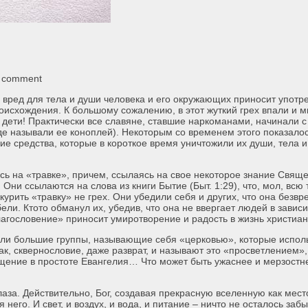
a comment
й вред для тела и души человека и его окружающих приносит употр
оисхождения. К большому сожалению, в этот жуткий грех впали и м
дети! Практически все славяне, ставшие наркоманами, начинали с
е называли ее коноплей). Некоторым со временем этого показалос
е средства, которые в короткое время уничтожили их души, тела и
ись на «травке», причем, ссылаясь на свое некоторое знание Свящ
Они ссылаются на слова из книги Бытие (Быт. 1:29), что, мол, всю 
курить «травку» не грех. Они убедили себя и других, что она безвр
ели. Ктото обманул их, убедив, что она не ввергает людей в завис
благословение» приносит умиротворение и радость в жизнь христиан
кли большие группы, называющие себя «церковью», которые испол
ак, сквернословие, даже разврат, и называют это «просветлением»,
ощение в простоте Евангелия… Что может быть ужаснее и мерзостн
лаза. Действительно, Бог, создавая прекрасную вселенную как мес
 него. И свет, и воздух, и вода, и питание – ничто не осталось заб