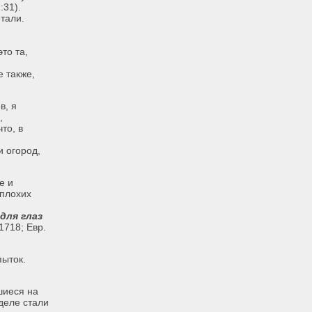
1:31).
тали.
то та,
е также,
в, я
,
то, в
и огород,
е и
 плохих
для глаз
1718; Евр.
пыток.
шиеся на
деле стали