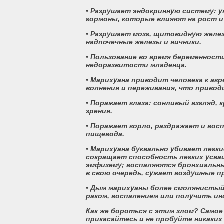
• Разрушает эндокринную систему:
гормоны, которые влияют на рост и 
• Разрушает мозг, щитовидную желез
надпочечные железы и яичники.
• Пользование во время беременнос
недоразвитости младенца.
• Марихуана приводит человека к агр
волнения и переживания, что привод
• Поражает глаза: сонливый взгляд, 
зрения.
• Поражает горло, раздражает и во
пищевода.
• Марихуана буквально убивает легки
сокращает способность легких усваи
эмфизему; воспаляются бронхиальны
в свою очередь, сужает воздушные п
• Дым марихуаны более смолянистый
раком, воспалением или получить и
Как же бороться с этим злом? Самое 
прикасайтесь и не пробуйте никаких