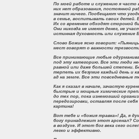
По моей работе и служению я часто 
них нет образования, постоянной ра
значит ничего. Пообещают что угодно
в семье, воспитывать своих детей. 
Их со временем обходят стороной б
Они никогда не имеют денег, не уча
истинная духовность или служение Бо
Слово Божие ясно говорит: «Пьяницы
мест говорят о важности трезвости
Все принимающие любые одурманива
под эту категорию. Все эти люди нес
равной или даже большей степени. Б
терпеть их безумие каждый день и к
ад на земле. Все эти повседневные
Как я сказал в начале, зачастую кур
быстрые и мощные химические препар
до тех пор, пока изнемогший органи
передозировки, оставляя после себя 
картина!
Вот тебе и «божия травка»! Да, я ду
богу принадлежит этот арсенал? Со
в воздухе. И этот бог века сего осл
легко и эффективно.