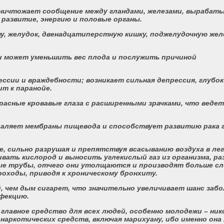
 уничтожает сообщение между гландами, железами, выраба
развитие, энергию и половые органы.
у, желудок, двенадцатиперстную кишку, поджелудочную желе
ти может уменьшить вес плода и послужить причиной
ессии и враждебности; возникает сильная депрессия, глубо
ит к паранойе.
красные кровавые глаза с расширенными зрачками, что ведет
спаляет мембраны пищевода и способствует развитию рака 
е, сильно разрушая и препятствуя всасыванию воздуха в лег
вать кислород и выносить углекислый газ из организма, ра
е трубы, отчего они утолщаются и производят больше сли
роходы, приводя к хроническому бронхиту.
, чем дым сигарет, что значительно увеличивает шанс заб
нфекцию.
главное средство для всех людей, особенно молодежи – ник
 наркотических средств, включая марихуану, ибо именно она