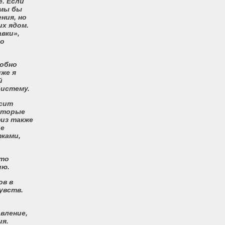
е. Если
 мы бы
ния, но
их ядом.
вки»,
но
робно
же я
й
систему.
осит
которые
физ также
ое
тками,
что
ию.
ов в
увств.
вление,
ия.