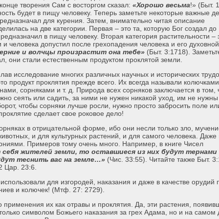
 конце творения Сам с восторгом сказал:
«Хорошо весьма
!» (Быт. 
ность будет в пищу человеку. Теперь заметьте некоторые важные де
 предназначал для курения. Затем, внимательно читая описание
делилась на две категории. Первая – это та, которую Бог создал до
едназначил в пищу человеку. Вторая категория растительности – э
и и человека допустил после грехопадения человека и его духовной
терние и волчцы произрастит она тебе»
(Быт. 3:1718). Заметьт
ал, они стали естественным продуктом проклятой земли.
елав исследование многих различных научных и исторических трудо
это продукт проклятия прежде всего. Их всегда называли колючками
ами, сорняками и т. д. Природа всех сорняков заключается в том, ч
ужно сеять или садить, за ними не нужен никакой уход, им не нужны
орот, чтобы сорняки лучше росли, нужно просто забросить поле ил
 проклятие сделает свое роковое дело!
орняках в отрицательной форме, ибо они несли только зло, мучени
животных, и для культурных растений, и для самого человека. Даже
рниями. Примеров тому очень много. Например, в книге Чисел
 себя жителей земли, то оставшиеся из них будут тернами 
будут теснить вас на земле…»
(Чис. 33:55). Читайте также Быт. 3:
2 Цар. 23:6.
использовали для изгородей, наказания и даже в качестве орудий 
иев и колючек! (Мтф. 27: 2729).
 применения их как отравы и проклятия. Да, эти растения, появив
только символом Божьего наказания за грех Адама, но и на самом 