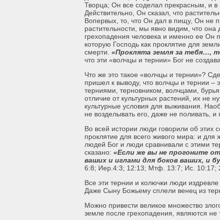
Творца; Он все соделал прекрасным, и в
Действительно, Он сказал, что раститель
Вопервых, то, что Он дал в пищу, Он не
растительности, мы явно видим, что она 
грехопадения человека и именно ее Он пр
которую Господь как проклятие для земл
смерти.
«Проклята земля за тебя…, 
что эти «волчцы и тернии» Бог не создав
Что же это такое «волчцы и тернии»? Сд
пришел к выводу, что волчцы и тернии – 
терниями, терновником, волчцами, бурьян
отличие от культурных растений, их не н
культурные условия для выживания. Наоб
не возделывать его, даже не поливать, и
Во всей истории люди говорили об этих с
проклятие для всего живого мира: и для 
людей Бог и люди сравнивали с этими те
сказано:
«Если же вы не прогоните от
ваших и иглами для боков ваших, и 
6:8; Иер.4:3; 12:13; Мтф. 13:7; Ис. 10:17; 
Все эти тернии и колючки люди издревле 
Даже Сыну Божьему сплели венец из терн
Можно привести великое множество злого
земле после грехопадения, являются не 