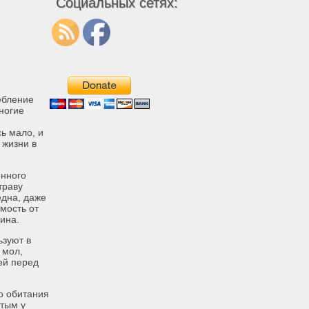
Социальных сетях:
ебление
ногие
ь мало, и
 жизни в
енного
траву
една, даже
имость от
ина.
ьзуют в
 мол,
ей перед
то обитания
ытым у