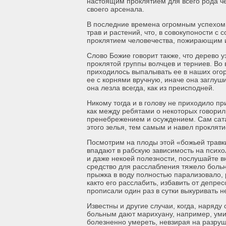
настоящим проклятием для всего рода че
своего арсенала.
В последние времена огромным успехом д
трав и растений, что, в совокупоности 
проклятием человечества, пожирающим
Слово Божие говорит также, что дерево у
проклятой группы волчцев и терниев. Во 
приходилось выпалывать ее в наших огор
ее с корнями вручную, иначе она заглуши
она лезла всегда, как из преисподней.
Никому тогда и в голову не приходило пр
как между ребятами о некоторых говорили
пренебрежением и осуждением. Сам сат
этого зелья, тем самым и навел проклятие
Посмотрим на плоды этой «божьей травк
впадают в рабскую зависимость на психо
и даже некоей полезности, послушайте в
средство для расслабления тяжело больн
прыжка в воду полностью парализовало, 
как­то его расслабить, избавить от депре
прописали один раз в сутки выкуривать 
Известны и другие случаи, когда, наря
больным дают марихуану, например, уми
болезненно умереть, невзирая на разруш