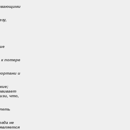
тывающими
зу,
кие
 к потере
гортани и
кие;
звивает
зи, что,
олеть
огда не
 является