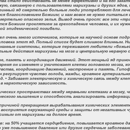
тва стало действовать не менее эффективно и на его закат
ую, связанную с пользователями марихуаны и других ядов,
змеинный яд смертельно больные люди употребляют для лече
тся благословением Божиим; и нам вовсе не нужно питаться 
мертельно опасного зелья. Вывод очень прост: все эти «тра
тся Божиим проклятием за грехопадение человека, и их нуж
ой эпидемической погибели.
ел очень много источников, которые на научной основе под
еловека этот яд. Полный список будет слишком длинным. Ни
знанные симптомы, которые переживают любители «божье
ьные действия марихуаны на мозг и центральную нервную 
ие, память и координация движений. Этот мощный яд прин
 время он изменяет и уничтожает клетки головного мозга, 
вства, координацию движений, настроение и память. Гипо
он регулирует чувство голода, жажды, кровяное артериальн
.д. • Забивает электрическую и химическую связь между кле
 в наркотическую зависимость.
ических пространствах между нервными клетками в мозгу, 
ческого мышления и способность анализировать информац
причиной прекращения вырабатывания химических элемент
о восприятия окружающей среды и защиты от негативных ч
симым от марихуаны на долгое время.
е: на 50% учащается сердцебиение, повышается кровяное да
о уже повышенное давление или другие сердечные заболеван