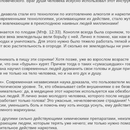
ловеческого. Враг души человека искусно использовал этот инстру
иавола стали его технологии по изготовлению алкоголя и наркотик
с современными технологиями, усиливающими их действие, стало жу
 и вовлекающим в преисподнюю наивных людей миллионами!
знается по плодам (Мтф. 12:33). Конопля всегда была сорняком, то
все века земледельцы вели борьбу с ней. Лично я помню, как нам в
одах и уничтожать. Для этого нужно было тяжело работать тяпкой 
т всю растительность в огороде. И сколько ее земледельцы ни уни
инимать в пищу эти сорняки! Хотя позже, уже во взрослом возрасте
, что они «бурьян» курят. Причем тогда о таких «сумасшедших» го
ана научил современных людей дурманить свои головы и души пр
 не только на тело человека, но и на его дух и душу.
и». Современная независимая наука доказала, что пользователи 
логическом уровне. Те, кто обманывает себя внушениями о ее без
нимательно: да, в медицине этот наркотик используется как обез
ых людей. Я лично знаю молодого человека, которого после неуда
работает только голова! Это ужасные, нечеловеческие страдания! 
ссии, уменьшить боль и помочь ему хоть иногда уснуть, ему действи
немного марихуаны.
ду с другими сильно действующими химическими препаратами, неиз
рающим людям, которым терять уже нечего; им только нужно пом
ительное действие наркотика.