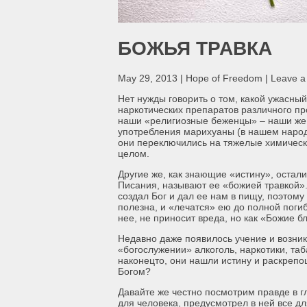
БОЖЬЯ ТРАВКА
May 29, 2013 | Hope of Freedom | Leave 
Нет нужды говорить о том, какой ужасны
наркотических препаратов различного пр
наши «религиозные беженцы» – наши же 
употребления марихуаны (в нашем народ
они переключились на тяжелые химически
целом.
Другие же, как знающие «истину», остал
Писания, называют ее «божией травкой». 
создал Бог и дал ее нам в пищу, поэтому 
полезна, и «лечатся» ею до полной погиб
нее, не приносит вреда, но как «Божие 
Недавно даже появилось учение и возни
«богослужении» алкоголь, наркотики, таб
наконец­то, они нашли истину и раскреп
Богом?
Давайте же честно посмотрим правде в г
для человека, предусмотрел в ней все для