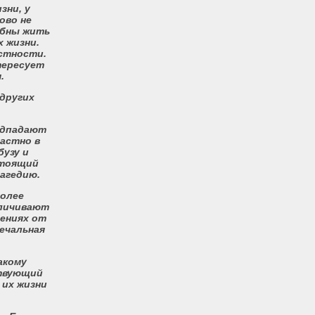
зни, у
ово не
собны жить
 жизни.
естности.
тересует
.
 других
одпадают
частно в
бузу и
стоящий
рагедию.
более
еличивают
чениях от
печальная
акому
ствующий
 их жизни