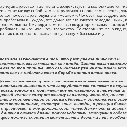
марихуана работает так, что она воздействует на мельчайшие капи
леивает их между собой, чем затормаживает процесс мышления, за
делает человека равнодушным «мешком». Человек под воздействие
м проблемам и нуждам, все движения становятся замедленными, и
енормальным. Ему вдруг кажется все вокруг прекрасным, так поко
робивает» на «гениальное» творчество. Со стороны же явно видно, 
а, так как делает он всякую несуразицу и бессмыслицу.
ого яда заключается в том, что разрушение личности и
остепенно, как замерзание на холоде. Именно такая зависи
ения по той причине, что сам человек уже не понимает, что 
воля его не подключается к борьбе против этого греха.
уаны постепенно процесс мышления человека меняется на
дьявольское мышление, что затрудняет его контакт с окру
 враги, говорят и понимают все неправильно; и перечить и
дравый человек говорит такому наркоману что­либо, он это
ете, в соответствии со своим душевным состоянием и сов
лает неправильные, зачастую злые, выводы, и реакция быва
и физически, и эмоционально. На «отходняке» они впадают 
длиться сначала днями, потом неделями, месяцами и годами
цесс полного очищения может занять десятки лет, особенн