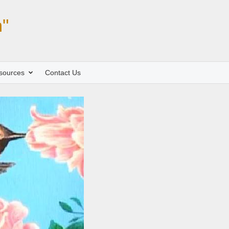
"
sources
Contact Us