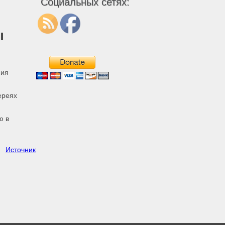
Социальных сетях:
ы
ния
ереях
ю в
Источник