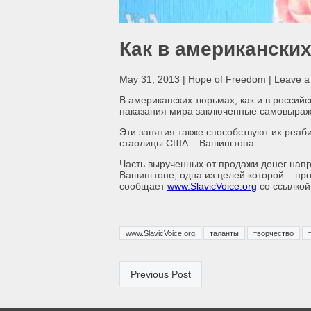
Как в американски
May 31, 2013 | Hope of Freedom | Leave 
В американских тюрьмах, как и в российс
наказания мира заключенные самовыраже
Эти занятия также способствуют их реаб
стаолицы США – Вашингтона.
Часть вырученных от продажи денег нап
Вашингтоне, одна из целей которой – пр
сообщает
www.SlavicVoice.org
со ссылкой
www.SlavicVoice.org
таланты
творчество
Previous Post